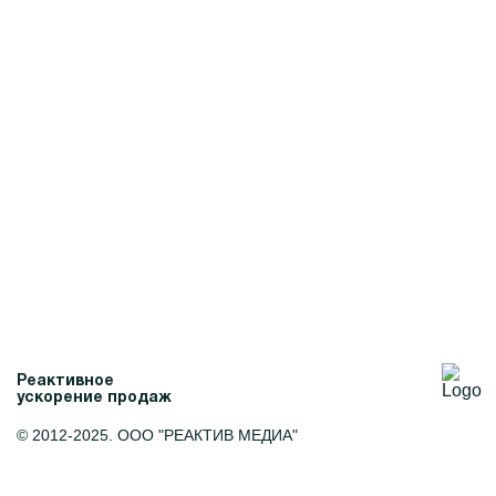
«Качество в подарок»:
Продвижение 
как мы выстроили
кампании в
комплексный SMM
интернете (на
вокруг СТМ
МАДИ
дискаунтера ПОБЕДА
Как мы выстроили 
Превратили социальные сети в
систему привл
полноценную среду
абитуриентов для
взаимодействия с аудиторией, где
ведущих техничес
бренд «Качество в подарок»
страны в условия
закрепился как эксперт и
кампании
помощник в выборе.
Реактивное
ускорение продаж
© 2012-2025. ООО "РЕАКТИВ МЕДИА"